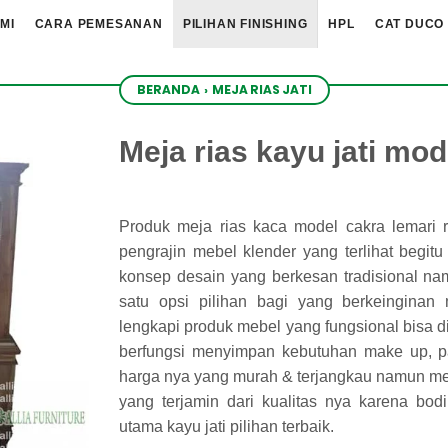
MI
CARA PEMESANAN
PILIHAN FINISHING
HPL
CAT DUCO
BERANDA
›
MEJA RIAS JATI
Meja rias kayu jati mod
Produk meja rias kaca model cakra lemari r
pengrajin mebel klender yang terlihat begi
konsep desain yang berkesan tradisional n
satu opsi pilihan bagi yang berkeinginan
lengkapi produk mebel yang fungsional bisa di 
berfungsi menyimpan kebutuhan make up, par
harga nya yang murah & terjangkau namun meja 
yang terjamin dari kualitas nya karena bo
utama kayu jati pilihan terbaik.