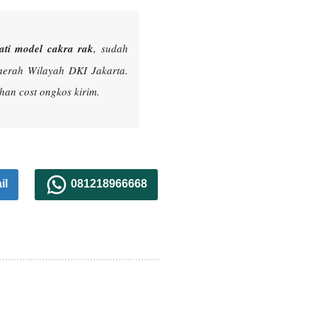
ati model cakra rak
, sudah
aerah Wilayah DKI Jakarta.
an cost ongkos kirim.
il
081218966668