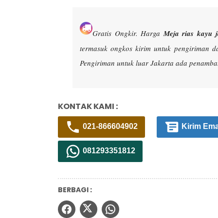
Gratis Ongkir.
Harga
Meja rias kayu j
termasuk ongkos kirim untuk pengiriman d
Pengiriman untuk luar Jakarta ada penambah
KONTAK KAMI :
021-866604902
Kirim Ema
081293351812
BERBAGI :