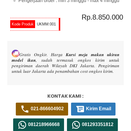
Pengerjaan order : min 3 minggu - max 4 minggu
Rp.8.850.000
UKMM:001
Gratis Ongkir.
Harga
Kursi meja makan ukiran
model ikan
, sudah termasuk ongkos kirim untuk
pengiriman daerah Wilayah DKI Jakarta. Pengiriman
untuk luar Jakarta ada penambahan cost ongkos kirim.
KONTAK KAMI :
021-866604902
Kirim Email
081218966668
081293351812