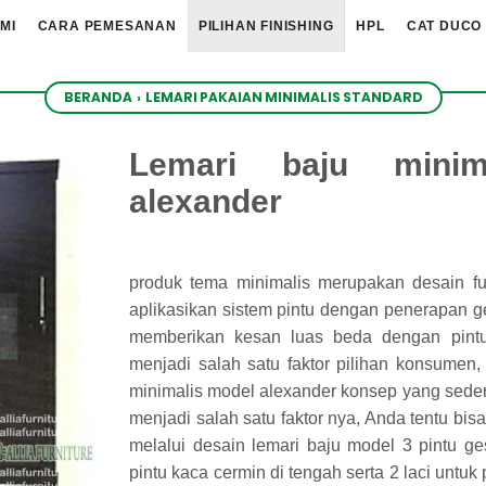
MI
CARA PEMESANAN
PILIHAN FINISHING
HPL
CAT DUCO
BERANDA
›
LEMARI PAKAIAN MINIMALIS STANDARD
Lemari baju minim
alexander
produk tema minimalis merupakan desain fur
aplikasikan sistem pintu dengan penerapan ge
memberikan kesan luas beda dengan pintu
menjadi salah satu faktor pilihan konsumen, t
minimalis model alexander konsep yang seder
menjadi salah satu faktor nya, Anda tentu bisa 
melalui desain lemari baju model 3 pintu ge
pintu kaca cermin di tengah serta 2 laci untu