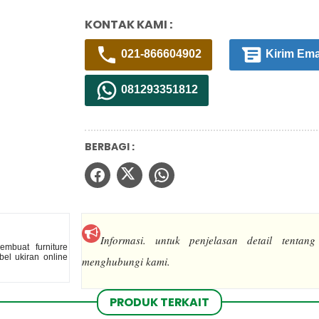
KONTAK KAMI :
021-866604902
Kirim Ema
081293351812
BERBAGI :
Informasi.
untuk penjelasan detail tentang
mbuat furniture
el ukiran online
menghubungi kami.
PRODUK TERKAIT