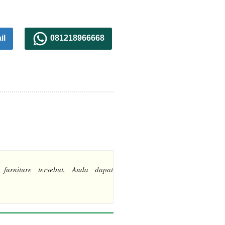
il
081218966668
 furniture tersebut, Anda dapat