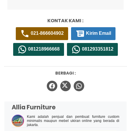
KONTAK KAMI :
021-866604902
Kirim Email
081218966668
081293351812
BERBAGI :
Allia Furniture
Kami adalah penjual dan pembuat furniture custom
minimalis maupun mebel ukiran online yang berada di
jakarta.