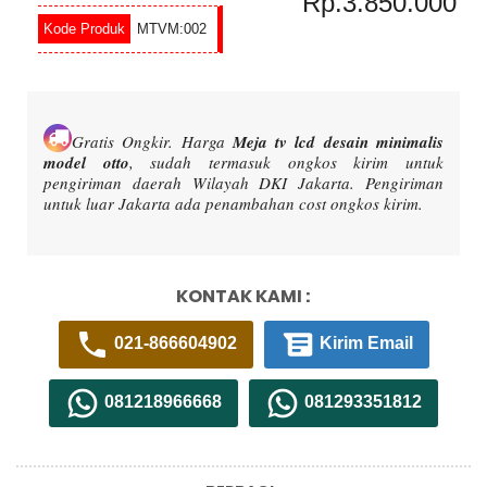
Rp.3.850.000
MTVM:002
Gratis Ongkir.
Harga
Meja tv lcd desain minimalis
model otto
, sudah termasuk ongkos kirim untuk
pengiriman daerah Wilayah DKI Jakarta. Pengiriman
untuk luar Jakarta ada penambahan cost ongkos kirim.
KONTAK KAMI :
021-866604902
Kirim Email
081218966668
081293351812