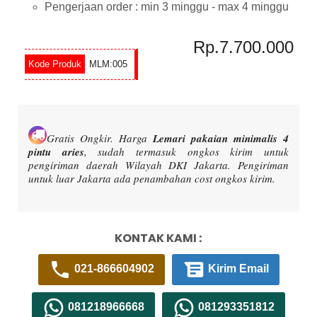
Pengerjaan order : min 3 minggu - max 4 minggu
Rp.7.700.000
MLM:005
Gratis Ongkir.
Harga
Lemari pakaian minimalis 4
pintu aries
, sudah termasuk ongkos kirim untuk
pengiriman daerah Wilayah DKI Jakarta. Pengiriman
untuk luar Jakarta ada penambahan cost ongkos kirim.
KONTAK KAMI :
021-866604902
Kirim Email
081218966668
081293351812