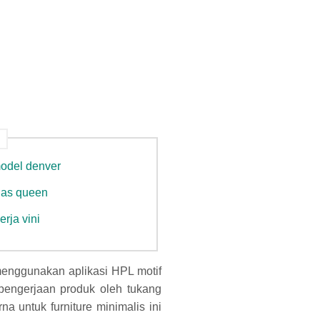
model denver
rias queen
rja vini
 menggunakan aplikasi HPL motif
pengerjaan produk oleh tukang
 untuk furniture minimalis ini