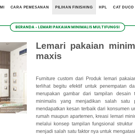
MI
CARA PEMESANAN
PILIHAN FINISHING
HPL
CAT DUCO
BERANDA
›
LEMARI PAKAIAN MINIMALIS MULTIFUNGSI
Lemari pakaian minima
maxis
Furniture custom dari Produk lemari pakaia
terlihat begitu efektif untuk penempatan d
merupakan gambar dari tampilan desain ter
minimalis yang menjadikan salah satu p
mendapatkan kesan terbaik dari konsumen 
rumah maupun apartemen, kreasi lemari mini
melalui konsep tampilan fungsional struktur
menjadi salah satu faktor nya untuk mengatasi