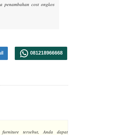
ada penambahan cost ongkos
il
081218966668
 furniture tersebut, Anda dapat