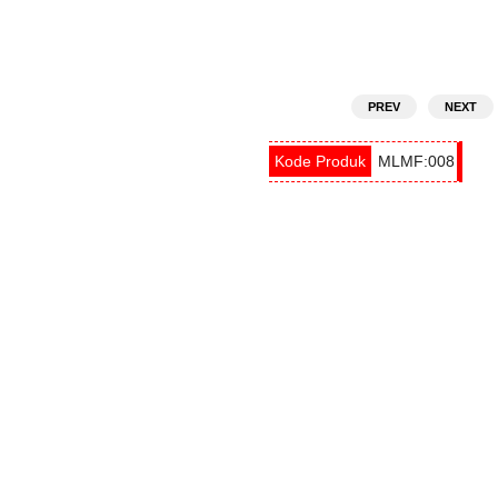
PREV
NEXT
MLMF:008