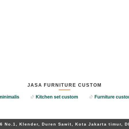
JASA FURNITURE CUSTOM
minimalis
Kitchen set custom
Furniture custo
6 No.1, Klender, Duren Sawit, Kota Jakarta timur, D