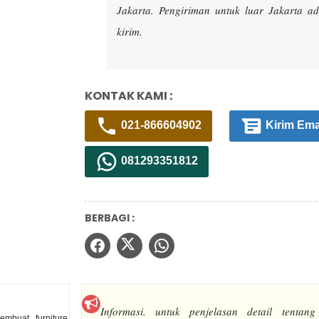
Jakarta. Pengiriman untuk luar Jakarta 
kirim.
KONTAK KAMI :
021-866604902
Kirim Ema
081293351812
BERBAGI :
Informasi.
untuk penjelasan detail tentang
mbuat furniture