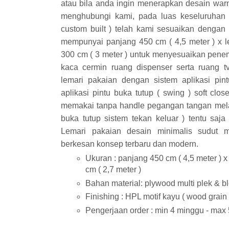
atau bila anda ingin menerapkan desain war
menghubungi kami, pada luas keseluruhan 
custom built ) telah kami sesuaikan dengan 
mempunyai panjang 450 cm ( 4,5 meter ) x l
300 cm ( 3 meter ) untuk menyesuaikan penem
kaca cermin ruang dispenser serta ruang tv
lemari pakaian dengan sistem aplikasi pint
aplikasi pintu buka tutup ( swing ) soft clos
memakai tanpa handle pegangan tangan melal
buka tutup sistem tekan keluar ) tentu saja 
Lemari pakaian desain minimalis sudut mu
berkesan konsep terbaru dan modern.
Ukuran : panjang 450 cm ( 4,5 meter ) x
cm ( 2,7 meter )
Bahan material: plywood multi plek & 
Finishing : HPL motif kayu ( wood grain 
Pengerjaan order : min 4 minggu - max