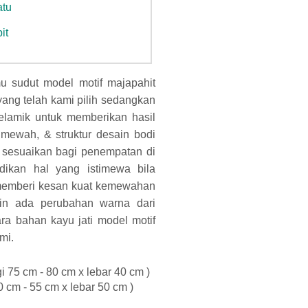
atu
it
u sudut model motif majapahit
yang telah kami pilih sedangkan
elamik untuk memberikan hasil
mewah, & struktur desain bodi
 sesuaikan bagi penempatan di
ikan hal yang istimewa bila
k memberi kesan kuat kemewahan
ngin ada perubahan warna dari
ara bahan kayu jati model motif
mi.
i 75 cm - 80 cm x lebar 40 cm )
0 cm - 55 cm x lebar 50 cm )