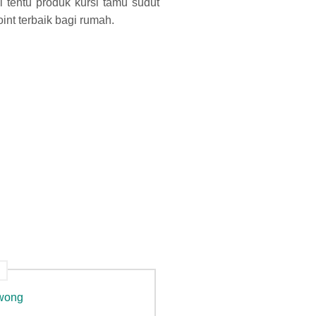
 tentu produk kursi tamu sudut
nt terbaik bagi rumah.
awong