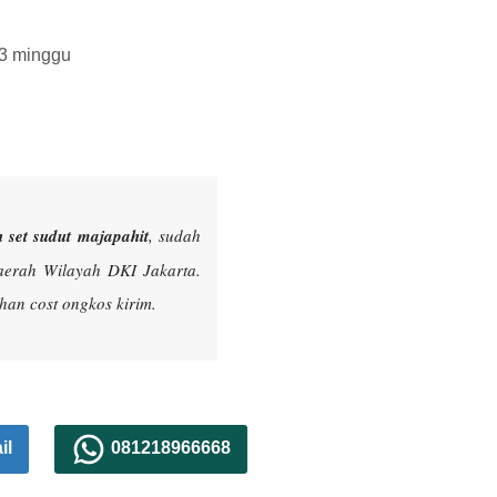
 3 minggu
 set sudut majapahit
, sudah
aerah Wilayah DKI Jakarta.
an cost ongkos kirim.
il
081218966668