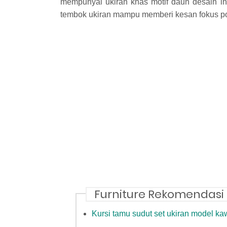
mempunyai ukiran khas motif daun desain ini
tembok ukiran mampu memberi kesan fokus poi
Furniture Rekomendasi
Kursi tamu sudut set ukiran model k