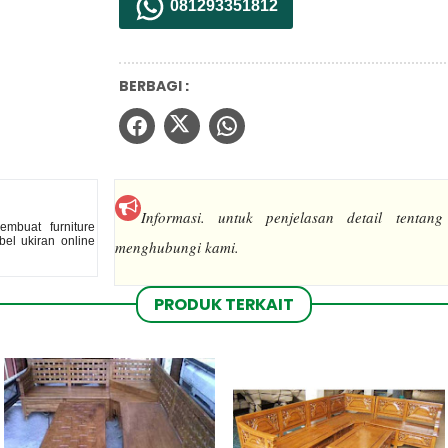
081293351812
BERBAGI :
Informasi.
untuk penjelasan detail tentang
mbuat furniture
el ukiran online
menghubungi kami.
PRODUK TERKAIT