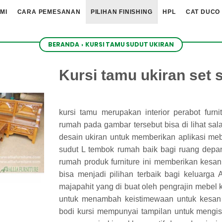
MI
CARA PEMESANAN
PILIHAN FINISHING
HPL
CAT DUCO
BERANDA
›
KURSI TAMU SUDUT UKIRAN
Kursi tamu ukiran set 
kursi tamu merupakan interior perabot furn
rumah pada gambar tersebut bisa di lihat sal
desain ukiran untuk memberikan aplikasi me
sudut L tembok rumah baik bagi ruang dep
rumah produk furniture ini memberikan kesan 
bisa menjadi pilihan terbaik bagi keluarga 
majapahit yang di buat oleh pengrajin mebel k
untuk menambah keistimewaan untuk kesan 
bodi kursi mempunyai tampilan untuk mengis