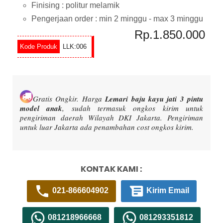
Finising : politur melamik
Pengerjaan order : min 2 minggu - max 3 minggu
Rp.1.850.000
LLK:006
Gratis Ongkir.
Harga
Lemari baju kayu jati 3 pintu
model anak
, sudah termasuk ongkos kirim untuk
pengiriman daerah Wilayah DKI Jakarta. Pengiriman
untuk luar Jakarta ada penambahan cost ongkos kirim.
KONTAK KAMI :
021-866604902
Kirim Email
081218966668
081293351812