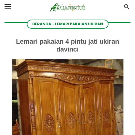
BERANDA
›
LEMARI PAKAIAN UKIRAN
Lemari pakaian 4 pintu jati ukiran
davinci