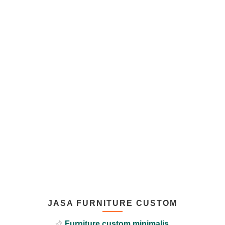
JASA FURNITURE CUSTOM
Furniture custom minimalis