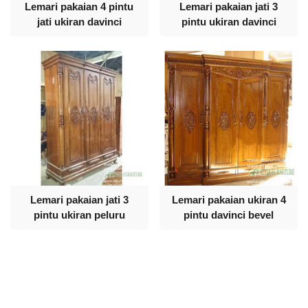
Lemari pakaian 4 pintu
Lemari pakaian jati 3
jati ukiran davinci
pintu ukiran davinci
Lemari pakaian jati 3
Lemari pakaian ukiran 4
pintu ukiran peluru
pintu davinci bevel