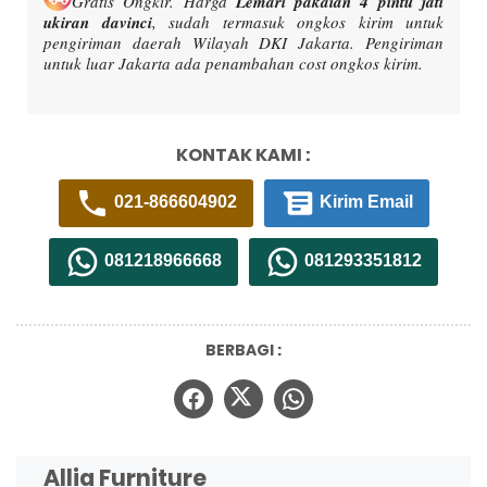
Gratis Ongkir.
Harga
Lemari pakaian 4 pintu jati
ukiran davinci
, sudah termasuk ongkos kirim untuk
pengiriman daerah Wilayah DKI Jakarta. Pengiriman
untuk luar Jakarta ada penambahan cost ongkos kirim.
KONTAK KAMI :
021-866604902
Kirim Email
081218966668
081293351812
BERBAGI :
Allia Furniture