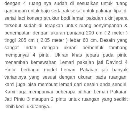
dengan 4 ruang nya sudah di sesuaikan untuk ruang
gantungan untuk baju serta rak sekat untuk pakaian lipat di
sertai laci konsep struktur bodi lemari pakaian ukir jepara
tersebut sudah di terapkan untuk ruang penyimpanan &
penempatan dengan ukuran panjang 200 cm ( 2 meter )
tinggi 205 cm ( 2,05 meter ) lebar 60 cm. Desain yang
sangat indah dengan ukiran berbentuk tambang
mempunyai 4 pintu. Ukiran khas jepara pada pintu
menambah kemewahan Lemari pakaian jati Davinci 4
Pintu. berbagai model Lemari Pakaian jati banyak
variantnya yang sesuai dengan ukuran pada ruangan,
kami juga bisa membuat lemari dari desain anda sendiri.
Kami juga mempunyai beberapa pilihan Lemari Pakaian
Jati Pintu 3 maupun 2 pintu untuk ruangan yang sedikit
lebih kecil ukurannya.