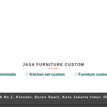
JASA FURNITURE CUSTOM
minimalis
Kitchen set custom
Furniture custo
6 No.1, Klender, Duren Sawit, Kota Jakarta timur, D