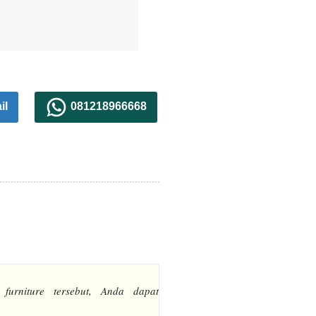
il
081218966668
 furniture tersebut, Anda dapat