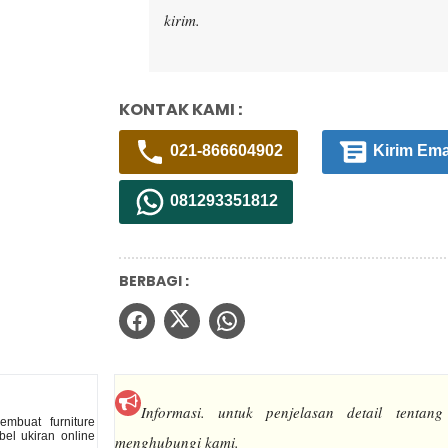
kirim.
KONTAK KAMI :
021-866604902
Kirim Ema
081293351812
BERBAGI :
Informasi.
untuk penjelasan detail tentang
mbuat furniture
el ukiran online
menghubungi kami.