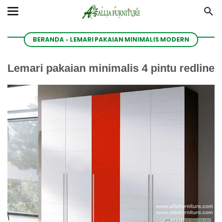
BERANDA
›
LEMARI PAKAIAN MINIMALIS MODERN
Lemari pakaian minimalis 4 pintu redline