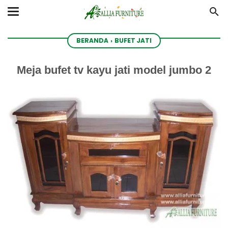
BERANDA
›
BUFET JATI
Meja bufet tv kayu jati model jumbo 2