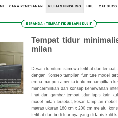
MI
CARA PEMESANAN
PILIHAN FINISHING
HPL
CAT DUCO
BERANDA
›
TEMPAT TIDUR LAPIS KULIT
Tempat tidur minimalis 
milan
Desain furniture istimewa terlihat dari tempat
dengan Konsep tampilan furniture model terba
eropa maupun amerika tentu menampilkan ke
mencerminkan dari konsep kemewahan inter
lihat dari gambar tempat tidur lapis kain k
model milan tersebut, kesan tampilan mebel te
matras ukuran 180 cm x 200 cm melalui kon
terlihat dari bodi luar nya yang di lapis kulit 