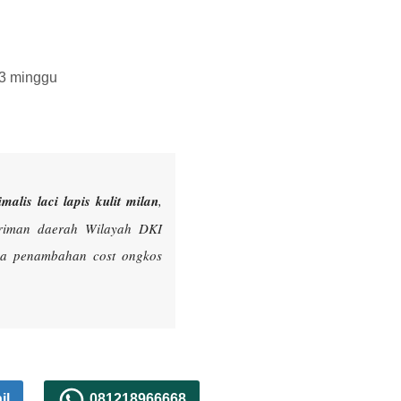
 3 minggu
malis laci lapis kulit milan
,
iriman daerah Wilayah DKI
ada penambahan cost ongkos
il
081218966668