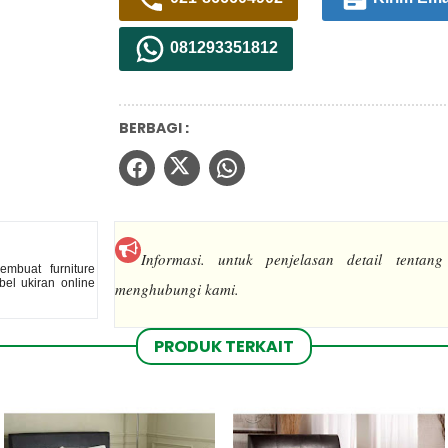
081293351812
BERBAGI :
Informasi.
untuk penjelasan detail tentang
mbuat furniture
el ukiran online
menghubungi kami.
PRODUK TERKAIT