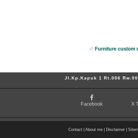
Furniture custom 
Jl.Kp.Kapuk 1 Rt.006 Rw.00
Facebook
X T
Contact
|
About me
|
Disclaimer
|
Site