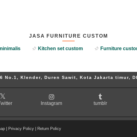
JASA FURNITURE CUSTOM
minimalis
Kitchen set custom
Furniture custo
6 No.1, Klender, Duren Sawit, Kota Jakarta timur, D
witter
Instagram
tumblr
map
|
Privacy Policy
|
Return Policy