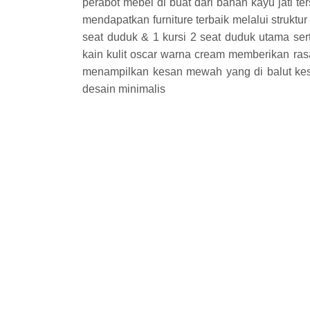
perabot mebel di buat dari bahan kayu jati te
mendapatkan furniture terbaik melalui struktur b
seat duduk & 1 kursi 2 seat duduk utama ser
kain kulit oscar warna cream memberikan ra
menampilkan kesan mewah yang di balut ke
desain minimalis