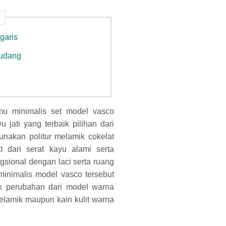
garis
 udang
mu minimalis set model vasco
jati yang terbaik pilihan dari
nakan politur melamik cokelat
 dari serat kayu alami serta
sional dengan laci serta ruang
minimalis model vasco tersebut
uk perubahan dari model warna
elamik maupun kain kulit warna