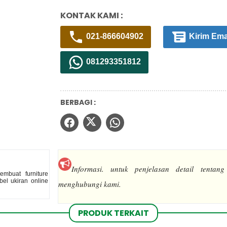
KONTAK KAMI :
021-866604902
Kirim Ema
081293351812
BERBAGI :
Informasi.
untuk penjelasan detail tentang
mbuat furniture
el ukiran online
menghubungi kami.
PRODUK TERKAIT