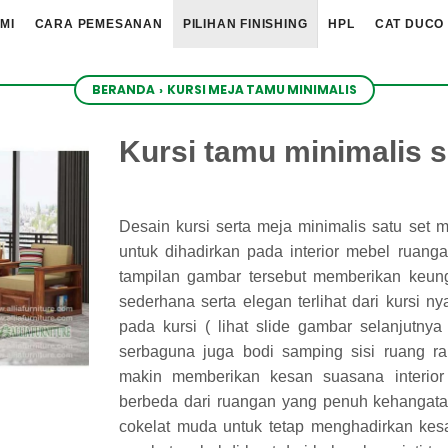
MI
CARA PEMESANAN
PILIHAN FINISHING
HPL
CAT DUCO
BERANDA
›
KURSI MEJA TAMU MINIMALIS
Kursi tamu minimalis 
Desain kursi serta meja minimalis satu set mo
untuk dihadirkan pada interior mebel ruang
tampilan gambar tersebut memberikan keun
sederhana serta elegan terlihat dari kursi 
pada kursi ( lihat slide gambar selanjutny
serbaguna juga bodi samping sisi ruang r
makin memberikan kesan suasana interior f
berbeda dari ruangan yang penuh kehangatan
cokelat muda untuk tetap menghadirkan kesa