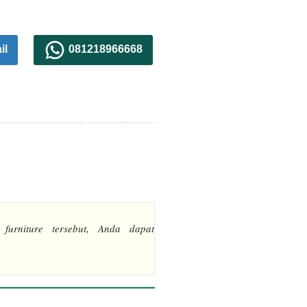
il
081218966668
 furniture tersebut, Anda dapat