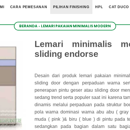
MI
CARA PEMESANAN
PILIHAN FINISHING
HPL
CAT DUCO
BERANDA
›
LEMARI PAKAIAN MINIMALIS MODERN
Lemari minimalis m
sliding endorse
Desain dari produk lemari pakaian minima
sliding door dengan perpaduan warna sert
penerapan pintu geser atau sliding door menj
sedang trend serta populer saat ini karena 
dinamis melalui perpaduan pada struktur bod
pola warna dominasi warna abu abu ( gray
muda ( pink )& biru ( blue ) di pintu pada 
sedangkan pada bagian dalam satu bagi