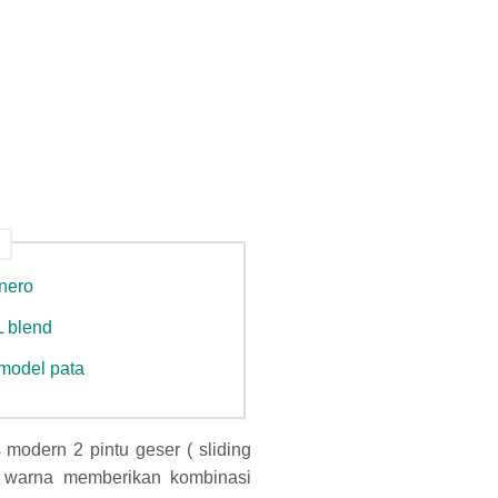
 nero
L blend
 model pata
 modern 2 pintu geser ( sliding
L warna memberikan kombinasi