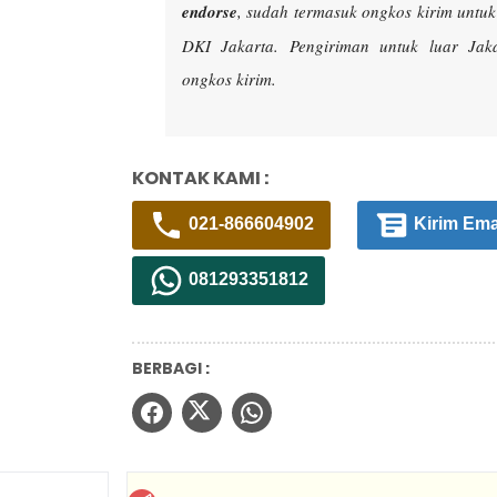
endorse
, sudah termasuk ongkos kirim untu
DKI Jakarta. Pengiriman untuk luar Ja
ongkos kirim.
KONTAK KAMI :
021-866604902
Kirim Ema
081293351812
BERBAGI :