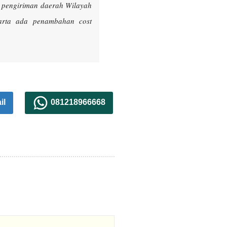
k pengiriman daerah Wilayah
karta ada penambahan cost
il
081218966668