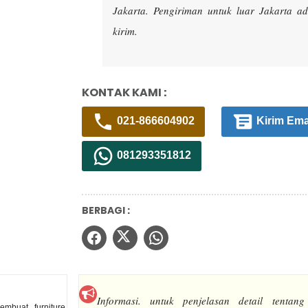
Jakarta. Pengiriman untuk luar Jakarta 
kirim.
KONTAK KAMI :
021-866604902
Kirim Ema
081293351812
BERBAGI :
Informasi.
untuk penjelasan detail tentang
mbuat furniture