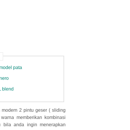
 model pata
 nero
L blend
 modern 2 pintu geser ( sliding
L warna memberikan kombinasi
au bila anda ingin menerapkan