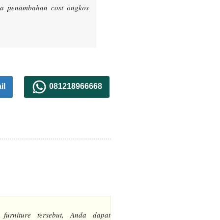
ada penambahan cost ongkos
il
081218966668
 furniture tersebut, Anda dapat