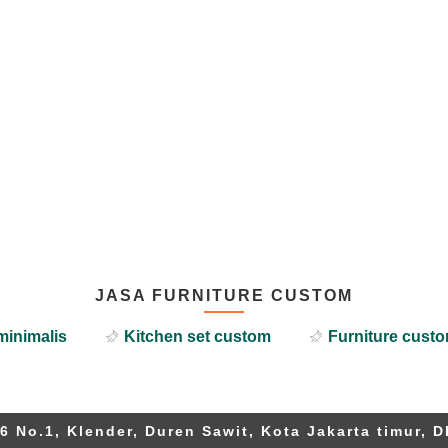
JASA FURNITURE CUSTOM
minimalis
Kitchen set custom
Furniture custo
6 No.1, Klender, Duren Sawit, Kota Jakarta timur, D