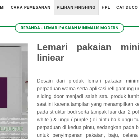
MI
CARA PEMESANAN
PILIHAN FINISHING
HPL
CAT DUCO
BERANDA
›
LEMARI PAKAIAN MINIMALIS MODERN
Lemari pakaian min
liniear
Desain dari produk lemari pakaian mini
perpaduan warna serta aplikasi rell gantung u
sliding door menjadi salah satu produk furni
saat ini karena tampilan yang menampilkan k
pada struktur bodi serta tampak luar dari 2 p
white ) & ungu ( purple ) di pintu baik ungu 
perpaduan di kedua pintu, sedangkan pada b
untuk penyimpanan pakaian, baju, celan