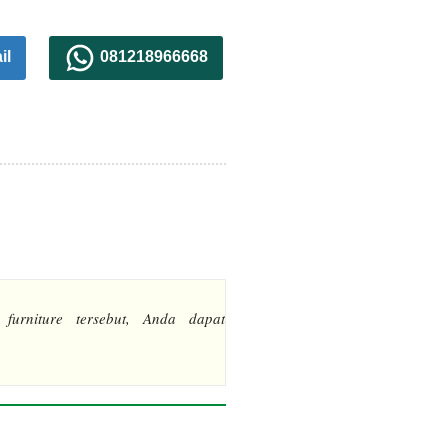
il
081218966668
 furniture tersebut, Anda dapat