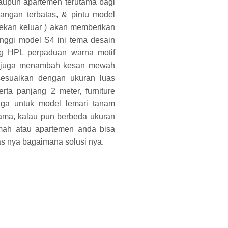
aupun apartemen terutama bagi
ngan terbatas, & pintu model
( tekan keluar ) akan memberikan
tinggi model S4 ini tema desain
ng HPL perpaduan warna motif
gan juga menambah kesan mewah
isesuaikan dengan ukuran luas
erta panjang 2 meter, furniture
juga untuk model lemari tanam
ama, kalau pun berbeda ukuran
mah atau apartemen anda bisa
s nya bagaimana solusi nya.