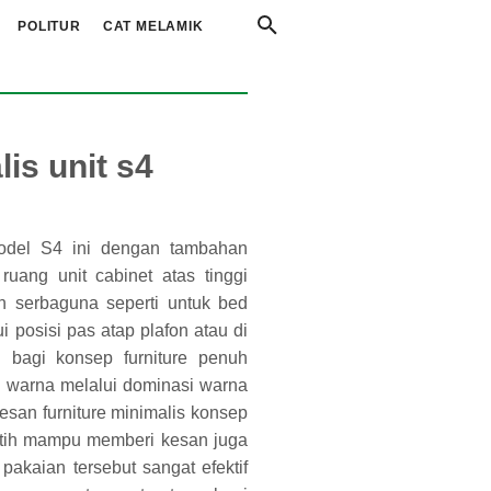
POLITUR
CAT MELAMIK
is unit s4
model S4 ini dengan tambahan
uang unit cabinet atas tinggi
n serbaguna seperti untuk bed
ui posisi pas atap plafon atau di
 bagi konsep furniture penuh
an warna melalui dominasi warna
esan furniture minimalis konsep
putih mampu memberi kesan juga
 pakaian tersebut sangat efektif