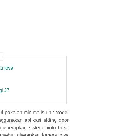
tu jova
gi J7
ari pakaian minimalis unit model
ggunakan aplikasi slding door
 menerapkan sistem pintu buka
tersebut diterapkan karena bisa