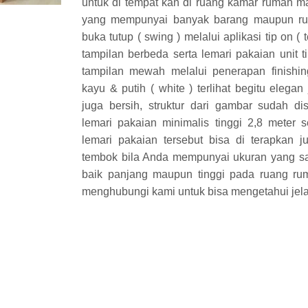
untuk di tempat kan di ruang kamar rumah m
yang mempunyai banyak barang maupun rua
buka tutup ( swing ) melalui aplikasi tip on 
tampilan berbeda serta lemari pakaian unit 
tampilan mewah melalui penerapan finishi
kayu & putih ( white ) terlihat begitu ele
juga bersih, struktur dari gambar sudah d
lemari pakaian minimalis tinggi 2,8 meter s
lemari pakaian tersebut bisa di terapkan 
tembok bila Anda mempunyai ukuran yang s
baik panjang maupun tinggi pada ruang ru
menghubungi kami untuk bisa mengetahui jela