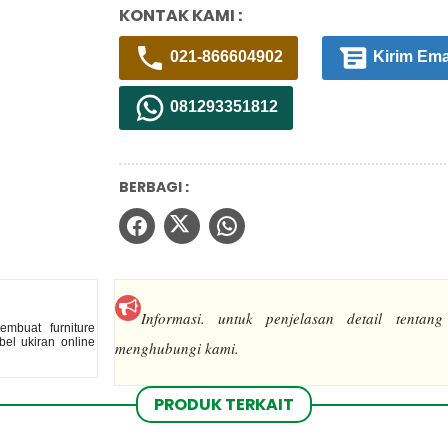
KONTAK KAMI :
021-866604902
Kirim Ema
081293351812
BERBAGI :
Informasi.
untuk penjelasan detail tentang
mbuat furniture
el ukiran online
menghubungi kami.
PRODUK TERKAIT