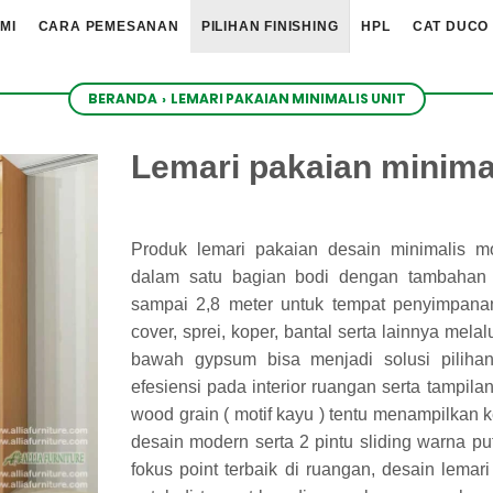
MI
CARA PEMESANAN
PILIHAN FINISHING
HPL
CAT DUCO
BERANDA
›
LEMARI PAKAIAN MINIMALIS UNIT
Lemari pakaian minimal
Produk lemari pakaian desain minimalis 
dalam satu bagian bodi dengan tambahan r
sampai 2,8 meter untuk tempat penyimpana
cover, sprei, koper, bantal serta lainnya melal
bawah gypsum bisa menjadi solusi pilihan
efesiensi pada interior ruangan serta tampil
wood grain ( motif kayu ) tentu menampilkan k
desain modern serta 2 pintu sliding warna 
fokus point terbaik di ruangan, desain lemari