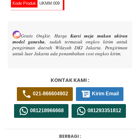
UKMM:009
Gratis Ongkir.
Harga
Kursi meja makan ukiran
model ganesha
, sudah termasuk ongkos kirim untuk
pengiriman daerah Wilayah DKI Jakarta. Pengiriman
untuk luar Jakarta ada penambahan cost ongkos kirim.
KONTAK KAMI :
021-866604902
Kirim Email
081218966668
081293351812
BERBAGI :