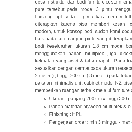
desain struktur dari bodi furniture custom lem
pure tersebut pada model 3 pintu menggun
finishing hpl serta 1 pintu kaca cermin full
diterapkan karena bisa memberi kesan le
modern, untuk konsep bodi sudah kami sesu
baik pada laci maupun pintu yang di terapka
bodi keseluruhan ukuran 1,8 cm model bon
menggunakan bahan multiplek juga block
kekuatan yang awet & tahan rapuh. Pada lua
sesuaikan dengan cermat pada ukuran terseb
2 meter ) , tinggi 300 cm ( 3 meter ) pada leb
pakaian minimalis unit cabinet model NZ bisa
memberikan ruangan terbaik melalui furniture 
Ukuran : panjang 200 cm x tinggi 300 c
Bahan material: plywood multi plek & 
Finishing : HPL
Pengerjaan order : min 3 minggu - max