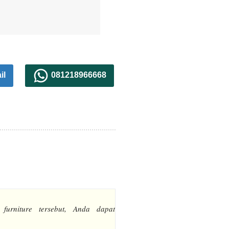
il
081218966668
 furniture tersebut, Anda dapat