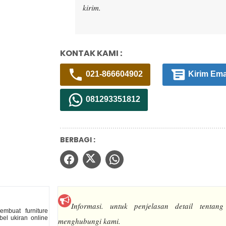
kirim.
KONTAK KAMI :
021-866604902
Kirim Ema
081293351812
BERBAGI :
Informasi.
untuk penjelasan detail tentang
mbuat furniture
el ukiran online
menghubungi kami.