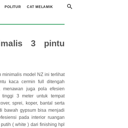
POLITUR
CAT MELAMIK
imalis 3 pintu
 minimalis model NZ ini terlihat
ntu kaca cermin full ditengah
ta menawan juga pola efesien
 tinggi 3 meter untuk tempat
er, sprei, koper, bantal serta
u di bawah gypsum bisa menjadi
efesiensi pada interior ruangan
tih ( white ) dari finishing hpl