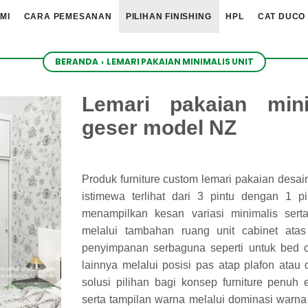
MI
CARA PEMESANAN
PILIHAN FINISHING
HPL
CAT DUCO
BERANDA
›
LEMARI PAKAIAN MINIMALIS UNIT
Lemari pakaian min
geser model NZ
Produk furniture custom lemari pakaian desain
istimewa terlihat dari 3 pintu dengan 1 pi
menampilkan kesan variasi minimalis ser
melalui tambahan ruang unit cabinet atas
penyimpanan serbaguna seperti untuk bed cov
lainnya melalui posisi pas atap plafon ata
solusi pilihan bagi konsep furniture penuh 
serta tampilan warna melalui dominasi warna pu