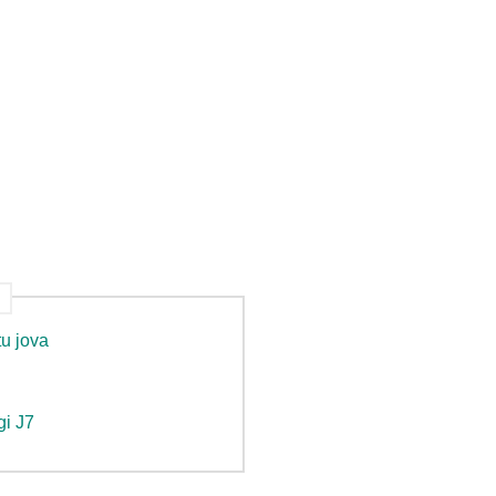
tu jova
gi J7