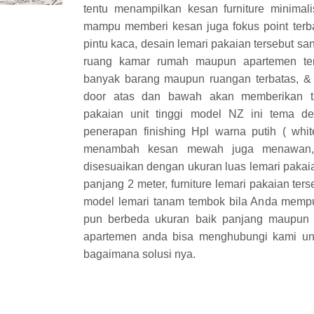
tentu menampilkan kesan furniture minima
mampu memberi kesan juga fokus point terbai
pintu kaca, desain lemari pakaian tersebut san
ruang kamar rumah maupun apartemen te
banyak barang maupun ruangan terbatas, & p
door atas dan bawah akan memberikan ta
pakaian unit tinggi model NZ ini tema d
penerapan finishing Hpl warna putih ( white
menambah kesan mewah juga menawan, s
disesuaikan dengan ukuran luas lemari pakaian
panjang 2 meter, furniture lemari pakaian ters
model lemari tanam tembok bila Anda memp
pun berbeda ukuran baik panjang maupun 
apartemen anda bisa menghubungi kami unt
bagaimana solusi nya.