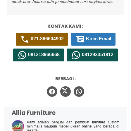
untuk luar Jakarta ada penambahan cost ongkos kirim.
KONTAK KAMI :
021-866604902
Kirim Email
081218966668
081293351812
BERBAGI :
Allia Furniture
Kami adalah penjual dan pembuat furniture custom
minimalis maupun mebel ukiran online yang berada di
jakarta.