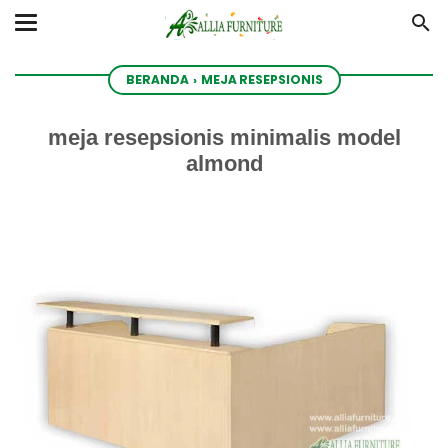
BERANDA
›
MEJA RESEPSIONIS
meja resepsionis minimalis model
almond