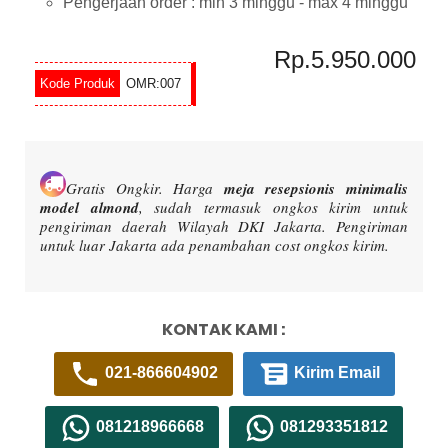
Pengerjaan order : min 3 minggu - max 4 minggu
Rp.5.950.000
OMR:007
Gratis Ongkir.
Harga
meja resepsionis minimalis
model almond
, sudah termasuk ongkos kirim untuk
pengiriman daerah Wilayah DKI Jakarta. Pengiriman
untuk luar Jakarta ada penambahan cost ongkos kirim.
KONTAK KAMI :
021-866604902
Kirim Email
081218966668
081293351812