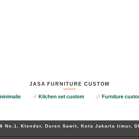
JASA FURNITURE CUSTOM
minimalis
Kitchen set custom
Furniture custo
6 No.1, Klender, Duren Sawit, Kota Jakarta timur, D