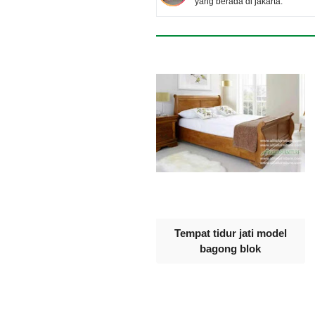
yang berada di jakarta.
Tempat tidur jati model
bagong blok