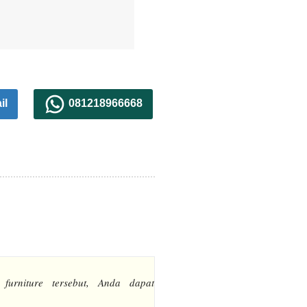
il
081218966668
 furniture tersebut, Anda dapat