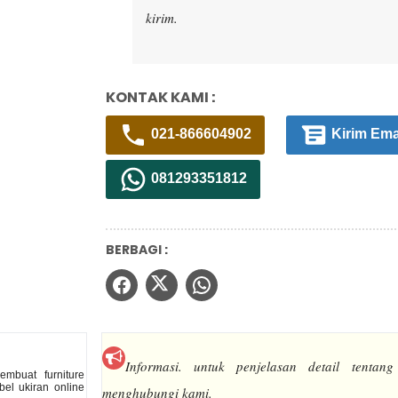
kirim.
KONTAK KAMI :
021-866604902
Kirim Ema
081293351812
BERBAGI :
Informasi.
untuk penjelasan detail tentang
mbuat furniture
el ukiran online
menghubungi kami.