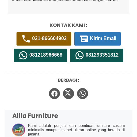
KONTAK KAMI :
021-866604902
Kirim Email
081218966668
081293351812
BERBAGI :
Allia Furniture
Kami adalah penjual dan pembuat furniture custom
minimalis maupun mebel ukiran online yang berada di
jakarta.